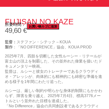
FUJISAN NO KAZE
所要時間： 44 Min.
お買い物カゴに追加
49,60
€
監督：
ステファン・シテック – KOUA
製作
：「NO DIFFERENCE」協会、KOUA PROD
2025年7月、四肢を切断した女性ルーシー・リテールが
富士山の頂上を制覇した、その並外れた偉業を描いたド
キュメンタリー映画。
監督は、ルシーと彼女のトレーナーであるクラウディ
オ・アレッシが、肉体的にも精神的にも綿密な準備を進
める様子を1年間にわたり追った。
ルシーは、厳しい制約や明らかな身体的制限にもかかわ
らず、障害を乗り越え、2025年7月4日、標高3776メー
トルという並外れた目標を達成した。
「No Difference」協会の共同創設者であるクラウディ