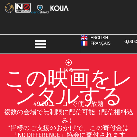
ENGLISH
0,00
€
FRANÇAIS
この映画をレ
戻る
ンタルする
49.60
ユーロ*で使い放題
複数の会場で無制限に配信可能（配信権料込
み）
*皆様のご支援のおかげで、この寄付金は
「NO DIFFERENCE」協会に寄付されます